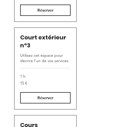
Réserver
Court extérieur
n°3
Utilisez cet espace pour
décrire l'un de vos services.
1 h
15
15 €
euros
Réserver
Cours