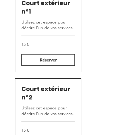
Court extérieur
n°1
Utilisez cet espace pour
décrire l'un de vos services.
15
15 €
euros
Réserver
Court extérieur
n°2
Utilisez cet espace pour
décrire l'un de vos services.
15
15 €
euros