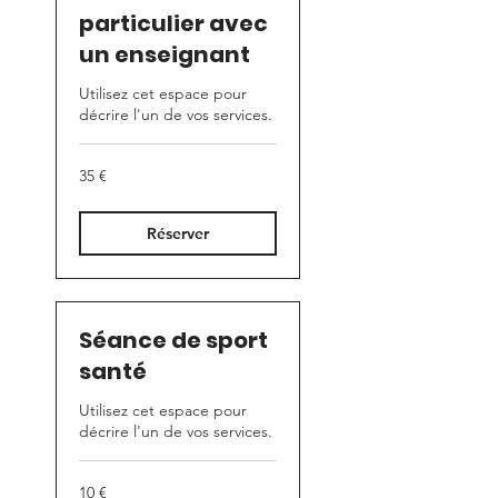
particulier avec
un enseignant
Utilisez cet espace pour
décrire l'un de vos services.
35
35 €
euros
Réserver
Séance de sport
santé
Utilisez cet espace pour
décrire l'un de vos services.
10
10 €
euros